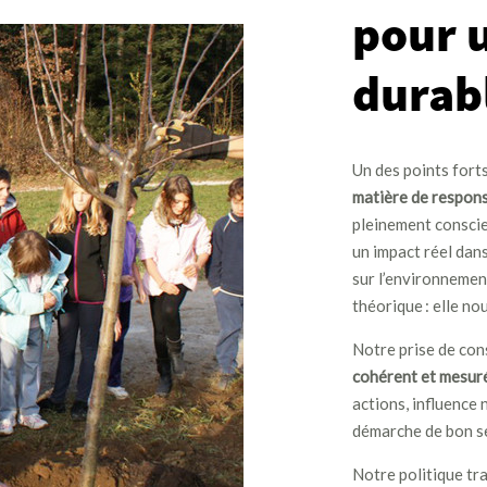
pour 
durab
Un des points fort
matière de respons
pleinement conscien
un impact réel dan
sur l’environnement
théorique : elle no
Notre prise de con
cohérent et mesur
actions, influence 
démarche de bon se
Notre politique tra