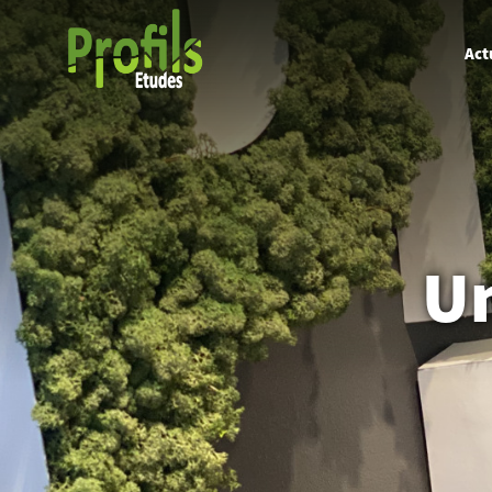
Act
Un