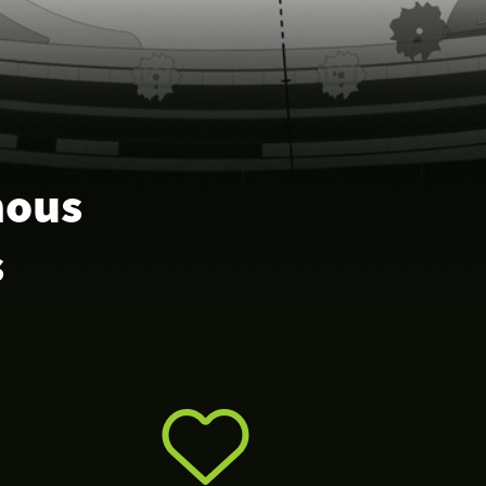
nous
s