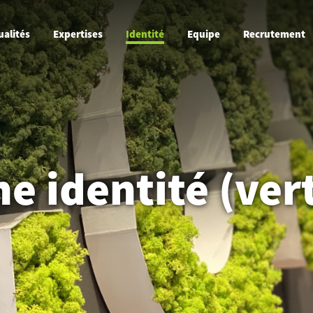
ualités
Expertises
Identité
Equipe
Recrutement
e identité (ver