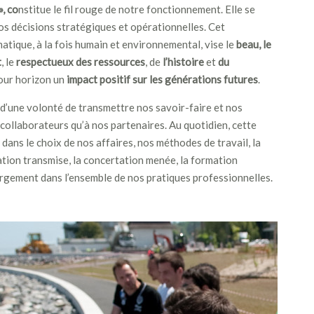
, co
nstitue le fil rouge de notre fonctionnement. Elle se
os décisions stratégiques et opérationnelles. Cet
ique, à la fois humain et environnemental, vise le
beau, le
t
, le
respectueux des ressources
, de
l’histoire
et
du
pour horizon un
impact positif sur les générations futures
.
d’une volonté de transmettre nos savoir-faire et nos
 collaborateurs qu’à nos partenaires. Au quotidien, cette
 dans le choix de nos affaires, nos méthodes de travail, la
ation transmise, la concertation menée, la formation
largement dans l’ensemble de nos pratiques professionnelles.