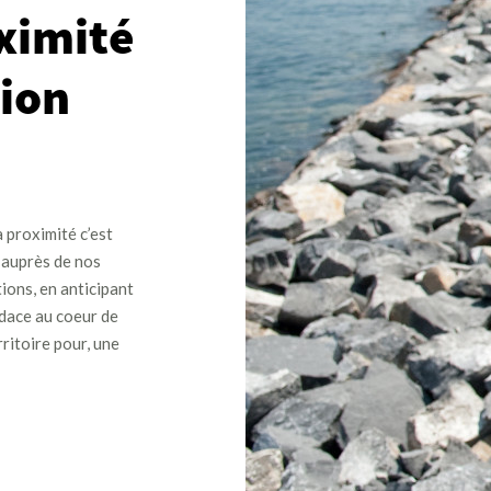
ximité
tion
a proximité c’est
e auprès de nos
tions, en anticipant
udace au coeur de
rritoire pour, une